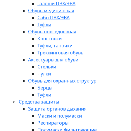
Галоши ПВХ/ЭВА
Обувь медицинская
Сабо ПВХ/ЭВА
Туфли
Обувь повседневная
Кроссовки
Туфли, тапочки
Треккинговая обувь
Аксессуары для обуви
Стельки
Чулки
Обувь для охранных структур
Берцы
Туфли
Средства защиты
Защита органов дыхания
Маски и полумаски
Респираторы
Полумаски фильтрующие