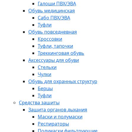
Галоши ПВХ/ЭВА
Обувь медицинская
Сабо ПВХ/ЭВА
Туфли
Обувь повседневная
Кроссовки
Туфли, тапочки
Треккинговая обувь
Аксессуары для обуви
Стельки
Чулки
Обувь для охранных структур
Берцы
Туфли
Средства защиты
Защита органов дыхания
Маски и полумаски
Респираторы
Полумаски фильтрующие