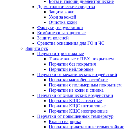
Боты и галоши диэлектрические
Дерматологические средства
Защита кожи
Уход за кожей
Очистка кожи
Фартуки, нарукавники
Комбинезоны защитные
Защита коленей
Средства оснащения для ГО и ЧС
Защита рук
Перчатки трикотажные
Трикотажные с ПВХ покрытием
Перчатки без покрытия
Перчатки нейлоновые
Перчатки от механических воздействий
Перчатки маслобензостойкие
Перчатки с полимерным покрытием
Перчатки из кожи и спилка
Перчатки от химических воздействий
Перчатки КЩС латексные
Перчатки КЩС нитриловые
Перчатки КЩС неопреновые
Перчатки от повышенных температур
Краги сварщика
Перчатки трикотажные термостойкие