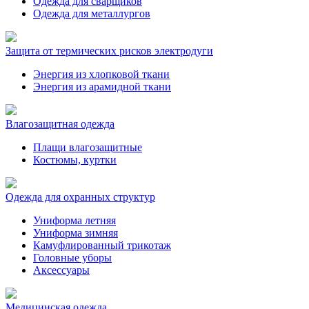
Одежда для сварщиков
Одежда для металлургов
Защита от термических рисков электродуги
Энергия из хлопковой ткани
Энергия из арамидной ткани
Влагозащитная одежда
Плащи влагозащитные
Костюмы, куртки
Одежда для охранных структур
Униформа летняя
Униформа зимняя
Камуфлированный трикотаж
Головные уборы
Аксессуары
Медицинская одежда