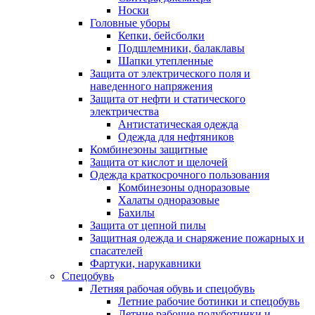
Носки
Головные уборы
Кепки, бейсболки
Подшлемники, балаклавы
Шапки утепленные
Защита от электрического поля и
наведенного напряжения
Защита от нефти и статического
электричества
Антистатическая одежда
Одежда для нефтяников
Комбинезоны защитные
Защита от кислот и щелочей
Одежда краткосрочного пользования
Комбинезоны одноразовые
Халаты одноразовые
Бахилы
Защита от цепной пилы
Защитная одежда и снаряжение пожарных и
спасателей
Фартуки, нарукавники
Спецобувь
Летняя рабочая обувь и спецобувь
Летние рабочие ботинки и спецобувь
Летние рабочие полуботинки и