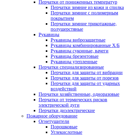
Перчатки от пониженных температур
Перчатки зимние из кожи и спилка
Перчатки зимние с полимерным
покрытием
Перчатки зимние трикотажные,
полушерстяные
Рукавицы
Рукавицы виброзащитные
Рукавицы комбинированные Х/Б
Рукавицы суконные, вачеги
Рукавицы брезентовые
Рукавицы утепленные
Перчатки специализированные
Перчатки для защиты от вибрации
Перчатки для защиты от порезов
Перчатки для защиты от ударных
воздействий
Перчатки хозяйственные, одноразовые
Перчатки от термических рисков
электрической дуги
Перчатки диэлектрические
Пожарное оборудование
Огнетушители
Порошковые
Углекислотные