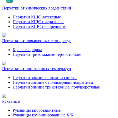
Перчатки от химических воздействий
Перчатки КЩС латексные
Перчатки КЩС нитриловые
Перчатки КЩС неопреновые
Перчатки от повышенных температур
Краги сварщика
Перчатки трикотажные термостойкие
Перчатки от пониженных температур
Перчатки зимние из кожи и спилка
Перчатки зимние с полимерным покрытием
Перчатки зимние трикотажные, полушерстяные
Рукавицы
Рукавицы виброзащитные
Рукавицы комбинированные Х/Б