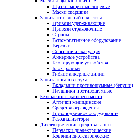
Маски и щитки защитные
Щитки защитные лицевые
Маски сварщика
Защита от падений с высоты
Привязи удерживающие
Привязи страховочные
Стропы
Вспомогательное оборудование
Веревки
Спасение и эвакуация
Анкерные устройства
Блокирующие устройства
Блок-ролики
Гибкие анкерные линии
Защита органов слуха
Вкладыши противошумные (беруши)
Наушники противошумные
Безопасность рабочего места
Аптечки медицинские
Средства ограждения
Грузоподъемное оборудование
Газоанализаторы
Диэлектрические средства защиты
Перчатки диэлектрические
Коврики диэлектрические